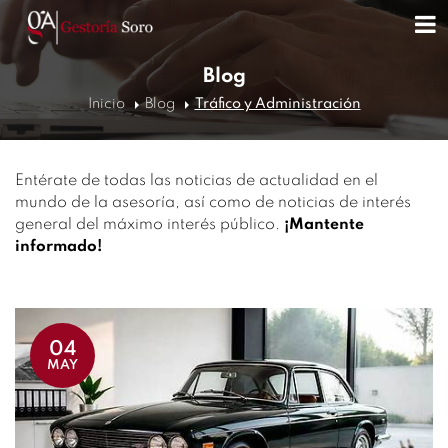
Blog
Inicio
Blog
Tráfico y Administración
Entérate de todas las noticias de actualidad en el
mundo de la asesoría, así como de noticias de interés
general del máximo interés público.
¡Mantente
informado!
04
MAY