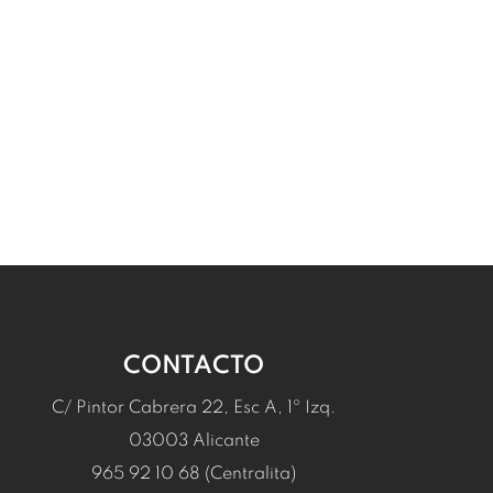
CONTACTO
C/ Pintor Cabrera 22, Esc A, 1º Izq.
03003 Alicante
965 92 10 68 (Centralita)