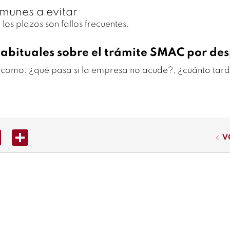
omunes a evitar
s plazos son fallos frecuentes.
habituales sobre el trámite SMAC por de
s como: ¿qué pasa si la empresa no acude?, ¿cuánto tard
ter
Pinterest
Share
V