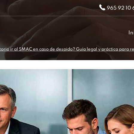
965 92 10 
In
torio ir al SMAC en caso de despido? Guía legal y práctica para 