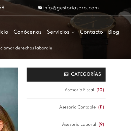
68
info@gestoriasoro.com
icio
Conócenos
Servicios
Contacto
Blog
reclamar derechos laborale
CATEGORÍAS
Asesoría Fiscal
(10)
Asesoría Contable
(11)
Asesoría Laboral
(9)